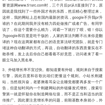
要资源网www.51src.com时，三个月后pr从0直接到了3，原
因就是我找到了一些外国才有的东西，然后精心整理过来，
这样，我的网站上总有国内最新的资讯，google不升我pr升
谁的？在此期间我并没有精力四处做推广或者广告。有同学
说了，你这个需要什么精力，词霸一下就行了呗，错！你以
为google和百度是吃干饭的，人家的算法判断不出来你是翻
译的？现在这两家都有自己的语意算法研究团队，就是专门
堵这种自动翻译的方式，再说，自动翻译的东西质量实在不
敢恭维，发上去后你自己都看着不好意思，访问者来了看一
眼立马加入黑名单。
3、外链增长率不宜过快。都知道要有外链，规则来自于搜索
引擎，因此百度和谷歌比咱们更懂这个规则。小站长刚建
站，当然很兴奋，老婆揪着耳朵让去睡觉都要再多发一个广
告，但是短时间内一个刚建网站的外链爆发式增长，搜索引
擎第一就是怀疑你在制造网络垃圾，而不是正当和适当的宣
传推广。因此要注意增长率的问题，前期基数本身就小，外