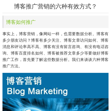
博客推广营销的六种有效方式？
博客如何推广
事实上，博客营销，像网站一样，也需要数据分析。博客有
多少朋友访问？博客有多少关注、博客文章访问如何、博客
消息和评论率高不高、博客有没有留言咨询、有没有电话咨
询、博客百度排名如何、博客被推荐文章多少等要做好博客
推广工作，首先要了解这些数据分析。我们来谈谈六种博客
推广方法。