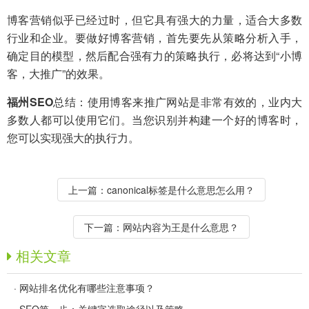
博客营销似乎已经过时，但它具有强大的力量，适合大多数
行业和企业。要做好博客营销，首先要先从策略分析入手，
确定目的模型，然后配合强有力的策略执行，必将达到“小博
客，大推广”的效果。
福州SEO
总结：使用博客来推广网站是非常有效的，业内大
多数人都可以使用它们。当您识别并构建一个好的博客时，
您可以实现强大的执行力。
上一篇：
canonical标签是什么意思怎么用？
下一篇：
网站内容为王是什么意思？
相关文章
·
网站排名优化有哪些注意事项？