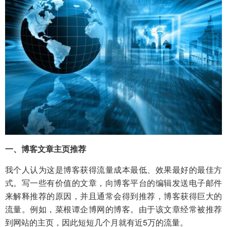
一、博客文章主页推荐
我个人认为这是博客获得流量成本最低、效果最好的最佳方
式。写一些有价值的文章，向博客平台的编辑发送电子邮件
来解释推荐的原因，并且通常会得到推荐，博客获得巨大的
流量。例如，菜根谭企博网的博客。由于该文章经常被推荐
到网站的主页，因此短短几个月就有近5万的流量。