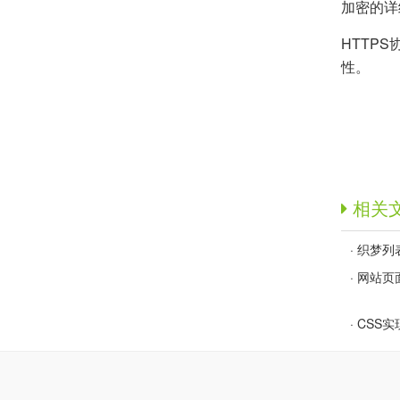
加密的详
HTTP
性。
相关
·
织梦列表
·
网站页
·
CSS