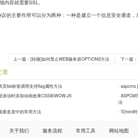
细内容就需要SSL。
S协议的主要作用可以分为两种：一种是建立一个信息安全通道
上一篇：
[轻微]如何禁止WEB服务器OPTIONS方法
下一篇：
文章
页list标签调用支持flag属性方法
·
aspcms
面滚动时添加动画效果CSS和WOW.JS
·
ASPCM
法
实现垂直居中的常用方法
·
写html
关于我们
服务流程
常用工具
网站地图