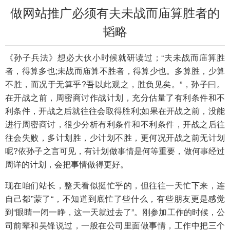
做网站推广必须有夫未战而庙算胜者的
韬略
《孙子兵法》想必大伙小时候就研读过；“夫未战而庙算胜
者，得算多也;未战而庙算不胜者，得算少也。多算胜，少算
不胜，而况于无算乎?吾以此观之，胜负见矣。”，孙子曰。
在开战之前，周密商讨作战计划，充分估量了有利条件和不
利条件，开战之后就往往会取得胜利;如果在开战之前，没能
进行周密商讨，很少分析有利条件和不利条件，开战之后往
往会失败，多计划胜，少计划不胜，更何况开战之前无计划
呢?依孙子之言可见，有计划做事情是何等重要，做何事经过
周详的计划，会把事情做得更好。
现在咱们站长，整天看似挺忙乎的，但往往一天忙下来，连
自己都”蒙了“，不知道到底忙了些什么，有些朋友更是感觉
到“眼睛一闭一睁，这一天就过去了”。刚参加工作的时候，公
司前辈和吴锋说过，一般在公司里面做事情，工作中把三个