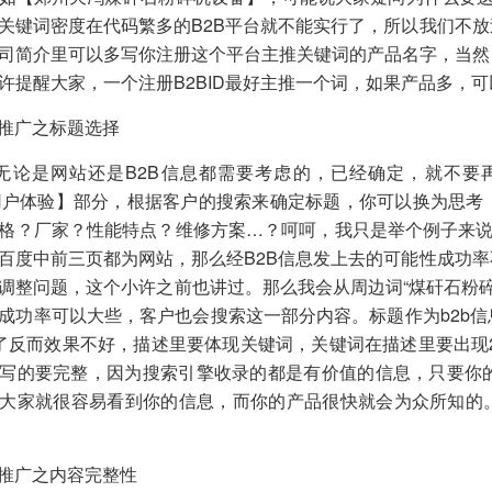
关键词密度在代码繁多的B2B平台就不能实行了，所以我们不
司简介里可以多写你注册这个平台主推关键词的产品名字，当然
许提醒大家，一个注册B2BID最好主推一个词，如果产品多，
息推广之标题选择
tle无论是网站还是B2B信息都需要考虑的，已经确定，就
用户体验】部分，根据客户的搜索来确定标题，你可以换为思考
格？厂家？性能特点？维修方案…？呵呵，我只是举个例子来说
百度中前三页都为网站，那么经B2B信息发上去的可能性成功
调整问题，这个小许之前也讲过。那么我会从周边词“煤矸石粉碎机
成功率可以大些，客户也会搜索这一部分内容。标题作为b2b
了反而效果不好，描述里要体现关键词，关键词在描述里要出现2-
写的要完整，因为搜索引擎收录的都是有价值的信息，只要你
大家就很容易看到你的信息，而你的产品很快就会为众所知的。
息推广之内容完整性