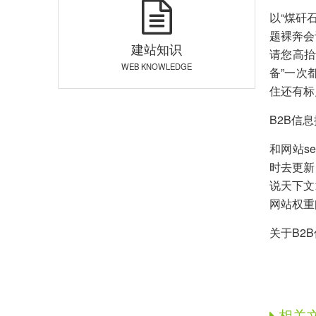
以“煤矸
题裸奔会
建站知识
请您高抬
WEB KNOWLEDGE
备”一次
住还有标
B2B信
和网站s
时去更新
说天下文
网站权重
关于B2
相关