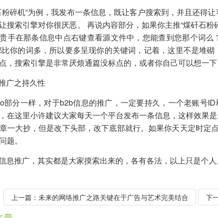
石粉碎机”为例，我发布一条信息，既让客户搜索到，并且还得
让搜索引擎对你很厌恶。 再说内容部分，如果你主推“煤矸石粉
贵手在那条信息中点右键查看源文件中，您能查到您那个词么？
都比你的词多，所以要多呈现你的关键词，记着，这里不是堆砌
点，搜索引擎是非常厌烦通篇没标点的，或者你自己可以想一下
息推广之持久性
eo部分一样，对于b2b信息的推广，一定要持久，一个老账号I
，在这里小许建议大家每天一个平台发布一条信息，这样效果是
章一大抄，但是改下头部，改下底部就行。如果你天天定时定点儿
问题。
B信息推广，其实都是大家摸索出来的，各有各法，以上只是个人
上一篇：
未来的网络推广之路关键在于广告与艺术完美结合
下
文章