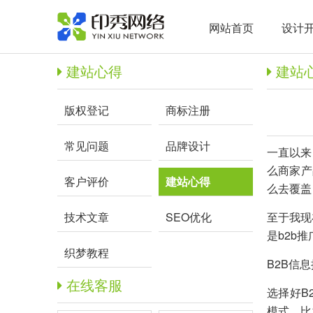
网站首页
设计
建站心得
建站
版权登记
商标注册
常见问题
品牌设计
一直以来
么商家产
客户评价
建站心得
么去覆盖
技术文章
SEO优化
至于我现
是b2b
织梦教程
B2B信
在线客服
选择好B
模式，比