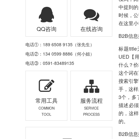
中提到的
时候，公
在这里小
QQ咨询
在线咨询
B2B信
电话①：189 6508 9135（张先生）
标题ti
电话②：134 0599 8886（何小姐）
UED【
电话③：0591-83489135
什么？价
这个词在
搜索引擎
手，这样
3个，多
常用工具
服务流程
描述必须
COMMON
SERVICE
的，这样
TOOL
PROCESS
的。
B2B信