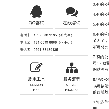
3.有的
4.有的
QQ咨询
在线咨询
5.有的
6.有的
电话①：189 6508 9135（张先生）
节断了，
电话②：134 0599 8886（何小姐）
家建材公
电话③：0591-83489135
7.有的
司”（做
网站没有
常用工具
服务流程
8.很多
福建福清
COMMON
SERVICE
TOOL
PROCESS
前好尴尬
9.许多
理。