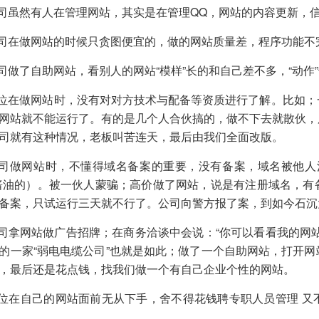
公司虽然有人在管理网站，其实是在管理QQ，网站的
内容更新
，
公司在做网站的时候只贪图便宜的，做的网站质量差，程序功能
公司做了自助网站，看别人的网站“模样”长的和自己差不多，“动
单位在做网站时，没有对对方技术与配备等资质进行了解。比如
网站就不能运行了。有的是几个人合伙搞的，做不下去就散伙，
司就有这种情况，老板叫苦连天，最后由我们全面改版。
公司做网站时，不懂得域名备案的重要，没有备案，域名被他人
酱油的）。被一伙人蒙骗；高价做了网站，说是有注册域名，有
备案，只试运行三天就不行了。公司向警方报了案，到如今石沉
公司拿网站做广告招牌；在商务洽谈中会说：“你可以看看我的网
的一家“弱电电缆公司”也就是如此；做了一个自助网站，打开
，最后还是花点钱，找我们做一个有自己企业个性的网站。
单位在自己的网站面前无从下手，舍不得花钱聘专职人员管理 