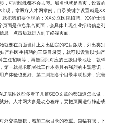
步，可能蜘蛛都不会去爬。域名也就是首页，设置的
出现，拿医疗人才网举例，目录关键字设置就是XX
，就把我们要体现的：XX公立医院招聘、XX护士招
个页面是信息集合页面，会具体出现企业招聘信息列
信息，点击后就进入到了终端页面。
始就要在页面设计上划出固定的栏目版块，列出类别
妇产科医生招聘的三级目录页，就可以设置以“妇产
产科主任招聘等，再链回到对应的三级目录地址，就样
，第一就是求职者找工作本身具有强烈的主观意识，
用户体验也更好。第二则把各个目录串联起来，完善
握，图片的ALT属性这些多看了几篇SEO文章的都知道怎么做，
就好。人才网大多是动态程序，要把页面进行静态或
对外交换链接，增加二级目录的权重。篇幅有限，下