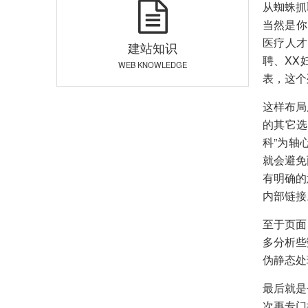
从蜘蛛抓
当然是你
医疗人才
建站知识
聘、XX
WEB KNOWLEDGE
表，这个
这样布局
的其它选
科”为轴
就会避免
有明确的
内部链接
至于页面的
多分析些
伪静态处
最后就是
次再专门