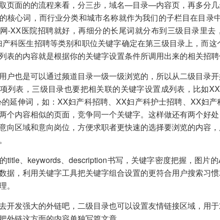
取页面的的流程来看，分三步，域名—目录—内容页，再多分几
的核心词，而行业分类和城市名称就作为我们的子栏目在目录中
网-XX医院招聘就好，再细分的长尾词就分布到三级目录里去
妇产科医生招聘等类别和职位关键字确定在第三级目录上，而这
列表的内容就是根据你的关键字设置条件所调用出来的相关招聘
用户也是可以通过频道目录一级一级浏览的，所以从二级目录开
项列表，三级目录也要把相关联的关键字设置成列表，比如XX
心的延伸词，如：XX妇产科招聘、XX妇产科护士招聘、XX妇
两个内容相似的页面，竞争同一个
关键字
。这样做还有两个好处
意向区域和意向岗位，方便求职者更快速的选择要浏览的内容，
。
title、keywords、description书写，关键字密度把
数据，利用关键字工具把
关键字
组合设置的更符合用户搜索习惯
理。
去开发强大的外链吧，二级目录也可以设置
友情链接
区域，用于
把外链这方面的内容单独写篇文章。