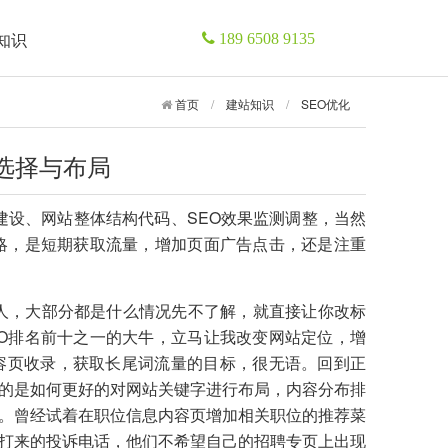
知识
189 6508 9135
首页
/
建站知识
/
SEO优化
字选择与布局
建设
、
网站整体结构
代码、SEO效果监测调整，当然
略，是短期获取流量，增加页面广告点击，还是注重
个人，大部分都是什么情况先不了解，就直接让你改标
O排名前十之一的大牛，立马让我改变网站定位，增
容页收录，获取长尾词流量的目标，很无语。回到正
的是如何更好的对
网站关键字
进行布局，内容分布排
。曾经试着在职位信息内容页增加相关职位的推荐菜
打来的投诉电话，他们不希望自己的招聘专页上出现