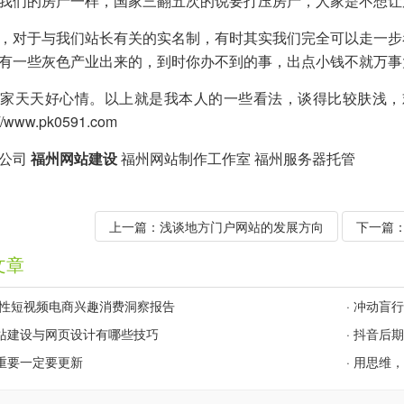
我们的房产一样，国家三翻五次的说要打压房产，人家是不想让
，对于与我们站长有关的实名制，有时其实我们完全可以走一步
有一些灰色产业出来的，到时你办不到的事，出点小钱不就万事
家天天好心情。以上就是我本人的一些看法，谈得比较肤浅，欢迎大
://www.pk0591.com
公司
福州网站建设
福州网站制作工作室
福州服务器托管
上一篇：
浅谈地方门户网站的发展方向
下一篇
文章
2女性短视频电商兴趣消费洞察报告
·
冲动盲行
站建设与网页设计有哪些技巧
·
抖音后期
重要一定要更新
·
用思维，