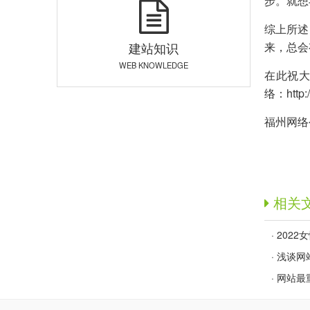
步。就想
综上所述
建站知识
来，总会
WEB KNOWLEDGE
在此祝大
络：
http
福州网络
相关
·
202
·
浅谈网
·
网站最