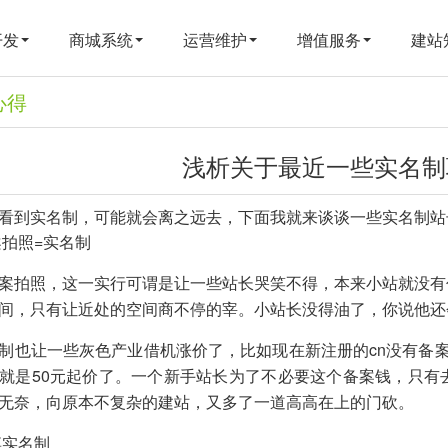
开发
商城系统
运营维护
增值服务
建站
心得
浅析关于最近一些实名制
看到
实名制
，可能就会离之远去，下面我就来谈谈一些实名制站
案拍照=实名制
案拍照，这一实行可谓是让一些站长哭笑不得，本来小站就没有
间，只有让近处的空间商不停的宰。小站长没得油了，你说他还
制也让一些灰色产业借机涨价了，比如现在新注册的cn没有备案
就是50元起价了。一个新手站长为了不必要这个备案钱，只有
无奈，向原本不复杂的建站，又多了一道高高在上的门砍。
博实名制