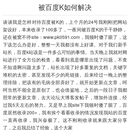
被百度K如何解决
谈谈我是怎样对待百度被K的，上个月的24号我刚刚把网站
架设好，本来收录了100多了，一夜间被百度K的干干静静，
还在被窝不停site：
www.pk0591.com
，我顿时傻了眼了，这
下该怎么办是好，整整一天我都没有上好课。对于我们新手
站长，百度k站该是一件多么可怕的事情。当天晚上我就对网
站进行了全方位的检查，看看到底是哪里出现了问题，不查
不知道啊问题太多了，站长出现了好多重复的文档，关键字
堆积的太密，甚至发现不少的死链接。后来经过一晚上的整
理排除，把该有的毛病全部弄好了，就开始更新点文章，呵
呵当然不能全是原创了，也会借鉴地，之后的一段日子我都
照常的更新文章，去大论坛大博客发帖子，增加外连接，经
过我5天左右的努力。又是早上我site下我顿时傻了眼了，百
度居然收录200+，我有挨个看看收录的情况发现我站的百度
一直再收录，我兴奋极了。这不刚刚收录就来跟大家分享
了，之后我总结了经验，送个大家