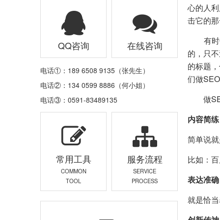
心的人利
击它的那
有时候
QQ咨询
在线咨询
的，只不
的标题，
电话①：189 6508 9135（张先生）
们做SE
电话②：134 0599 8886（何小姐）
做SE
电话③：0591-83489135
内容简练
简单说就
常用工具
服务流程
比如：百
COMMON
SERVICE
表达准确
TOOL
PROCESS
就是恰当
创新传神